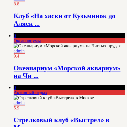
8.8
Клуб «На хаски от Кузьминок до
Аляск ...
0
Океанариумы
admin
9.4
Океанариум «Морской аквариум»
на Чи ...
0
Активный отдых
admin
5.9
Стрелковый клуб «Выстрел» в