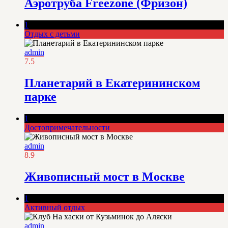
Аэротруба Freezone (Фризон)
1
Отдых с детьми
admin
7.5
Планетарий в Екатерининском
парке
1
Достопримечательности
admin
8.9
Живописный мост в Москве
1
Активный отдых
admin