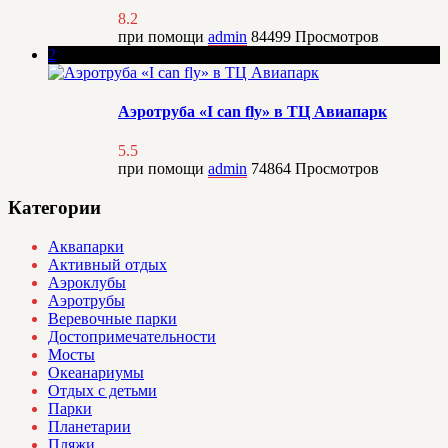
8.2
при помощи
admin
84499
Просмотров
2
Аэротруба «I can fly» в ТЦ Авиапарк
5.5
при помощи
admin
74864
Просмотров
Категории
Аквапарки
Активный отдых
Аэроклубы
Аэротрубы
Веревочные парки
Достопримечательности
Мосты
Океанариумы
Отдых с детьми
Парки
Планетарии
Пляжи