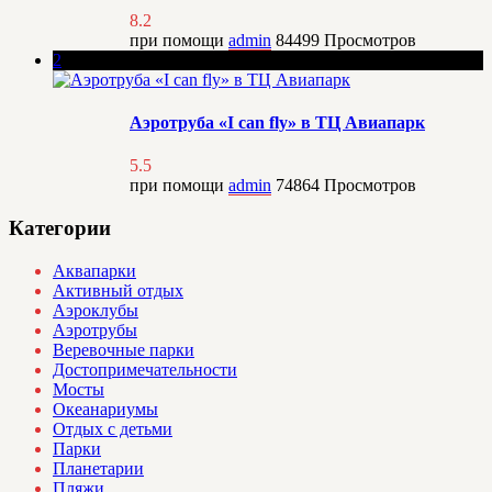
8.2
при помощи
admin
84499
Просмотров
2
Аэротруба «I can fly» в ТЦ Авиапарк
5.5
при помощи
admin
74864
Просмотров
Категории
Аквапарки
Активный отдых
Аэроклубы
Аэротрубы
Веревочные парки
Достопримечательности
Мосты
Океанариумы
Отдых с детьми
Парки
Планетарии
Пляжи