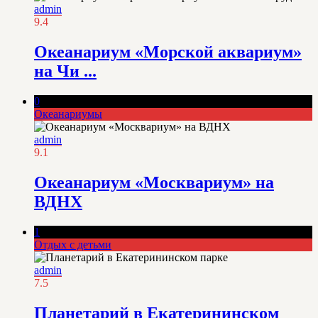
admin
9.4
Океанариум «Морской аквариум»
на Чи ...
0
Океанариумы
admin
9.1
Океанариум «Москвариум» на
ВДНХ
1
Отдых с детьми
admin
7.5
Планетарий в Екатерининском