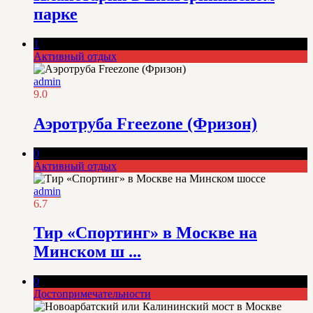
парке
1
Активный отдых
admin
9.0
Аэротруба Freezone (Фризон)
0
Активный отдых
admin
6.7
Тир «Спортинг» в Москве на
Минском ш ...
0
Достопримечательности