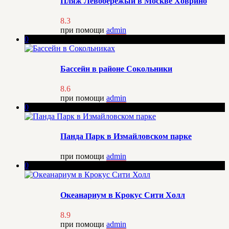
Пляж Левобережый в Москве Ховрино
8.3
при помощи
admin
0
Бассейн в районе Сокольники
8.6
при помощи
admin
0
Панда Парк в Измайловском парке
при помощи
admin
0
Океанариум в Крокус Сити Холл
8.9
при помощи
admin