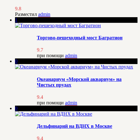
9.8
Разместил
admin
1
Торгово-пешеходный мост Багратион
9.7
при помощи
admin
0
Океанариум «Морской аквариум» на
Чистых прудах
9.4
при помощи
admin
0
Дельфинарий на ВДНХ в Москве
9.4