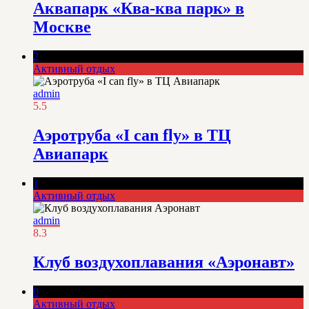
Аквапарк «Ква-ква парк» в
Москве
2
Активный отдых
admin
5.5
Аэротруба «I can fly» в ТЦ
Авиапарк
1
Активный отдых
admin
8.3
Клуб воздухоплавания «Аэронавт»
0
Активный отдых