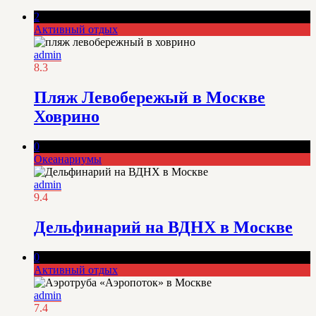
2
Активный отдых
admin
8.3
Пляж Левобережый в Москве
Ховрино
0
Океанариумы
admin
9.4
Дельфинарий на ВДНХ в Москве
0
Активный отдых
admin
7.4