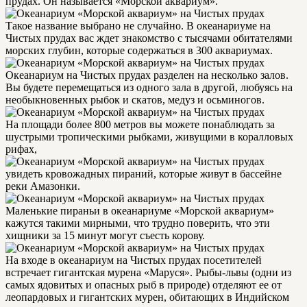
прудах. Он называется «Морской аквариум».
Такое название выбрано не случайно. В океанариуме на
Чистых прудах вас ждет знакомство с тысячами обитателями
морских глубин, которые содержаться в 300 аквариумах.
Океанариум на Чистых прудах разделен на несколько залов.
Вы будете перемещаться из одного зала в другой, любуясь на
необыкновенных рыбок и скатов, медуз и осьминогов.
На площади более 800 метров вы можете понаблюдать за
шустрыми тропическими рыбками, живущими в коралловых
рифах,
увидеть кровожадных пираний, которые живут в бассейне
реки Амазонки.
Маленькие пираньи в океанариуме «Морской аквариум»
кажутся такими мирными, что трудно поверить, что эти
хищники за 15 минут могут съесть корову.
На входе в океанариум на Чистых прудах посетителей
встречает гигантская мурена «Маруся». Рыбы-львы (одни из
самых ядовитых и опасных рыб в природе) отделяют ее от
леопардовых и гигантских мурен, обитающих в Индийском