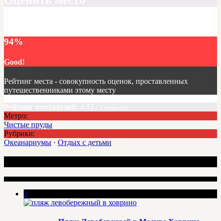
Все оценки - 94%
94
%
Good!
Рейтинг места - совокупность оценок, проставленных
путешественниками этому месту
Рейтинг чтитателей:
4.83
(
2
голосов)
Метро:
Чистые пруды
Рубрики:
Океанариумы
·
Отдых с детьми
Интересные места
2