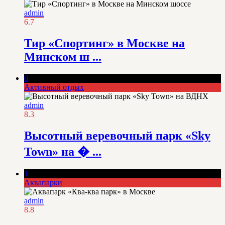
admin
6.7
Тир «Спортинг» в Москве на
Минском ш ...
0
Активный отдых
admin
8.3
Высотный веревочный парк «Sky
Town» на � ...
1
Аквапарки
admin
8.8