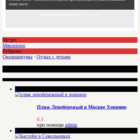
этому месту
Рейтинг чтитателей:
4.68
(
2
голосов)
Метро:
Мякинино
Рубрики:
Океанариумы
·
Отдых с детьми
Интересные места
2
Пляж Левобережый в Москве Ховрино
8.3
при помощи
admin
0