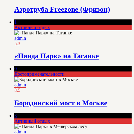
Аэротруба Freezone (Фризон)
1
Активный отдых
admin
5.3
«Панда Парк» на Таганке
0
Достопримечательности
admin
8.5
Бородинский мост в Москве
3
Активный отдых
admin