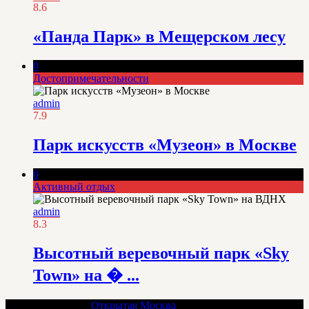
8.6
«Панда Парк» в Мещерском лесу
0
Достопримечательности
admin
7.9
Парк искусств «Музеон» в Москве
0
Активный отдых
admin
8.3
Высотный веревочный парк «Sky
Town» на � ...
Copyright © 2016.
Открытая Москва