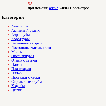
5.5
при помощи
admin
74884
Просмотров
Категории
Аквапарки
Активный отдых
Аэроклубы
Аэротрубы
Веревочные парки
Достопримечательности
Мосты
Океанариумы
Отдых с детьми
Парки
Планетарии
Пляжи
Прогулки с хаски
Стрелковые клубы
Усадьбы
Цирки