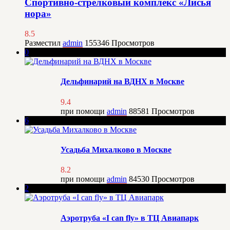
Спортивно-стрелковый комплекс «Лисья
нора»
8.5
Разместил
admin
155346
Просмотров
0
Дельфинарий на ВДНХ в Москве
9.4
при помощи
admin
88581
Просмотров
6
Усадьба Михалково в Москве
8.2
при помощи
admin
84530
Просмотров
2
Аэротруба «I can fly» в ТЦ Авиапарк