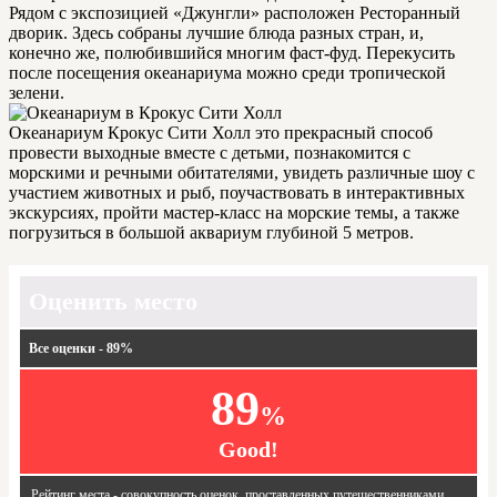
Рядом с экспозицией «Джунгли» расположен Ресторанный
дворик. Здесь собраны лучшие блюда разных стран, и,
конечно же, полюбившийся многим фаст-фуд. Перекусить
после посещения океанариума можно среди тропической
зелени.
Океанариум Крокус Сити Холл это прекрасный способ
провести выходные вместе с детьми, познакомится с
морскими и речными обитателями, увидеть различные шоу с
участием животных и рыб, поучаствовать в интерактивных
экскурсиях, пройти мастер-класс на морские темы, а также
погрузиться в большой аквариум глубиной 5 метров.
Оценить место
Все оценки - 89%
89
%
Good!
Рейтинг места - совокупность оценок, проставленных путешественниками