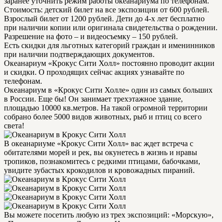
заранее уточнить режим работы океанариума по телефонам.
Стоимость: детский билет на все экспозиции от 600 рублей.
Взрослый билет от 1200 рублей. Дети до 4-х лет бесплатно
при наличии копии или оригинала свидетельства о рождении.
Разрешение на фото – и видеосъемку – 150 рублей.
Есть скидки для льготных категорий граждан и именинников
при наличии подтверждающих документов.
Океанариум «Крокус Сити Холл» постоянно проводит акции
и скидки. О проходящих сейчас акциях узнавайте по
телефонам.
Океанариум в «Крокус Сити Холле» один из самых больших
в России. Еще бы! Он занимает трехэтажное здание,
площадью 10000 кв.метров. На такой огромной территории
собрано более 5000 видов животных, рыб и птиц со всего
света!
В океанариуме «Крокус Сити Холл» вас ждет встреча с
обитателями морей и рек, вы окунетесь в жизнь и нравы
тропиков, познакомитесь с редкими птицами, бабочками,
увидите зубастых крокодилов и кровожадных пираний.
Вы можете посетить любую из трех экспозиций: «Морскую»,