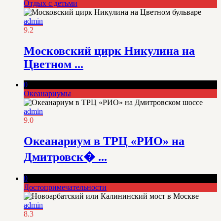
Отдых с детьми
admin
9.2
Московский цирк Никулина на
Цветном ...
0
Океанариумы
admin
9.0
Океанариум в ТРЦ «РИО» на
Дмитровск� ...
0
Достопримечательности
admin
8.3