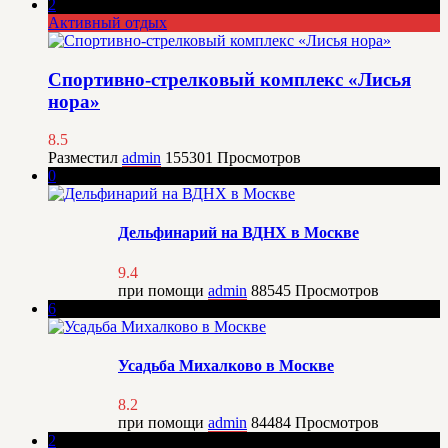
2
Активный отдых
Спортивно-стрелковый комплекс «Лисья
нора»
8.5
Разместил
admin
155301
Просмотров
0
Дельфинарий на ВДНХ в Москве
9.4
при помощи
admin
88545
Просмотров
6
Усадьба Михалково в Москве
8.2
при помощи
admin
84484
Просмотров
2