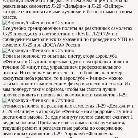
Аэроклуб «Феникс» предлагает всем желающим полеты на
реактивных самолетах Л-29 «Дельфин» и Л-29 «Вайпер»,
которые считаются самыми лучшими и безопасными в своем
классе.
Все учебно-тренировочные полеты на реактивных самолетах
Л-29 проводятся в соответствии с «КУЛП Л-29 72» и с
соблюдением методических указаний по проведению УТП на
самолете Л-29 при ДОСААФ России.
Если вы новичок, то опытные инструктора аэроклуба
«Феникс» в Ступино порекомендуют вам пробный полет в
течение 30 минут под управлением профессионального
пилота. Но если вам хочется чего – то больше, например,
коснуться неба крылом, то в аэроклубе «Феникс» можно
заказать полет с выполнением фигур высшего пилотажа. Их
вам подберут таким образом, чтобы вы смогли лучше
прочувствовать и понять все возможности самолетов Л-29.
стоимость полета на реактивных самолетах Л-29 «Дельфин» и
Л-29 «Вайпер» в аэроклубе «Феникс» на аэродроме Ступино
достаточно высока. За одну минуту полета самолет сжигает 1
ведро керосина! Прибавьте еще стоимость обслуживания,
текущий ремонт и регламентные работы по содержанию
реактивных самолетов Л-29. Аэроклуб «Феникс» на