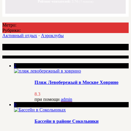
Рейтинг чтитателей:
3.74
(
7
голосов)
Метро:
Рубрики:
Активный отдых
·
Аэроклубы
Интересные места
2
Пляж Левобережый в Москве Ховрино
8.3
при помощи
admin
0
Бассейн в районе Сокольники