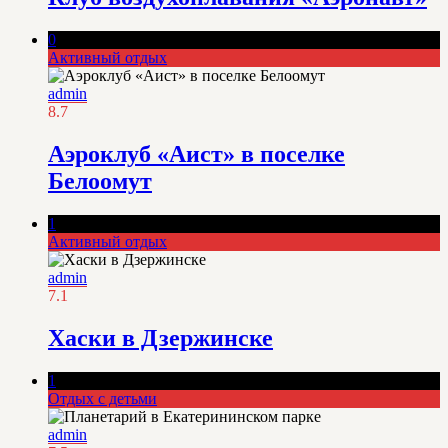
0
Активный отдых
admin
8.7
Аэроклуб «Аист» в поселке
Белоомут
1
Активный отдых
admin
7.1
Хаски в Дзержинске
1
Отдых с детьми
admin