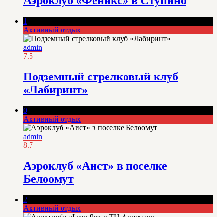
Аэроклуб «Феникс» в Ступино
1
Активный отдых
admin
7.5
Подземный стрелковый клуб
«Лабиринт»
0
Активный отдых
admin
8.7
Аэроклуб «Аист» в поселке
Белоомут
2
Активный отдых