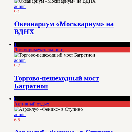
admin
9.1
Океанариум «Москвариум» на
ВДНХ
1
Достопримечательности
admin
9.7
Торгово-пешеходный мост
Багратион
0
Активный отдых
admin
6.5