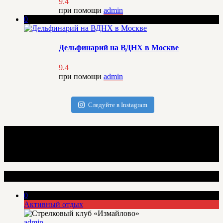
9.4
при помощи
admin
0
Дельфинарий на ВДНХ в Москве
9.4
при помощи
admin
Следуйте в Instagram
Интересные места
0
Активный отдых
admin