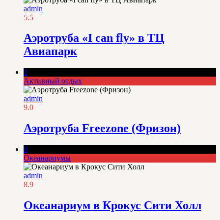
admin
5.5
Аэротруба «I can fly» в ТЦ
Авиапарк
1
Активный отдых
admin
9.0
Аэротруба Freezone (Фризон)
0
Океанариумы
admin
8.9
Океанариум в Крокус Сити Холл