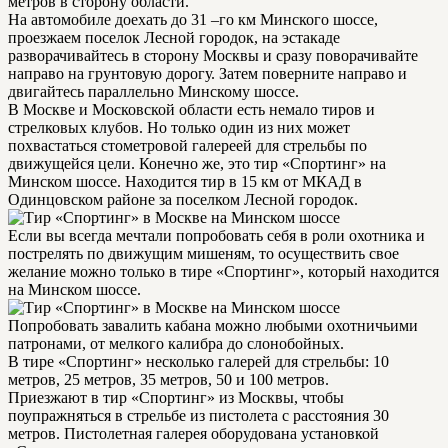
метров в сторону области.
На автомобиле доехать до 31 –го км Минского шоссе,
проезжаем поселок Лесной городок, на эстакаде
разворачивайтесь в сторону Москвы и сразу поворачивайте
направо на грунтовую дорогу. Затем поверните направо и
двигайтесь параллельно Минскому шоссе.
В Москве и Московской области есть немало тиров и
стрелковых клубов. Но только один из них может
похвастаться стометровой галереей для стрельбы по
движущейся цели. Конечно же, это тир «Спортинг» на
Минском шоссе. Находится тир в 15 км от МКАД в
Одинцовском районе за поселком Лесной городок.
Если вы всегда мечтали попробовать себя в роли охотника и
пострелять по движущим мишеням, то осуществить свое
желание можно только в тире «Спортинг», который находится
на Минском шоссе.
Попробовать завалить кабана можно любыми охотничьими
патронами, от мелкого калибра до слонобойных.
В тире «Спортинг» несколько галерей для стрельбы: 10
метров, 25 метров, 35 метров, 50 и 100 метров.
Приезжают в тир «Спортинг» из Москвы, чтобы
поупражняться в стрельбе из пистолета с расстояния 30
метров. Пистолетная галерея оборудована установкой