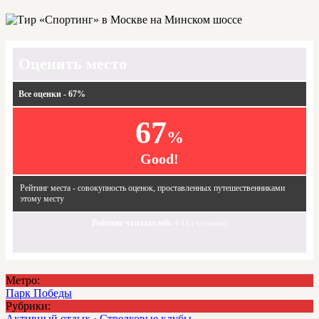
Оценить место
Все оценки - 67%
67
%
Good!
Рейтинг места - совокупность оценок, проставленных путешественниками
этому месту
Рейтинг чтитателей:
4.11
(
4
голосов)
Метро:
Парк Победы
Рубрики:
Активный отдых
·
Стрелковые клубы